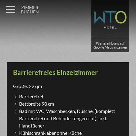
ZIMMER
BUCHEN
Weitere Hotels auf
Google Maps anzeigen
Barrierefreies Einzelzimmer
Größe: 22 qm
Barrierefrei
Bettbreite 90 cm
Bad mit WC, Waschbecken, Dusche, (komplett
Barrierefrei und Behindertengerecht), inkl.
Handtücher
Kühlschrank aber ohne Küche